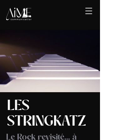
LES
STRINGKATZ
Le Rock revisité... à